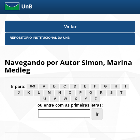
Skip
Voltar
navigation
REPOSITÓRIO INSTITUCIONAL DA UNB
Navegando por Autor Simon, Marina
Medleg
Ir para:
0-9
A
B
C
D
E
F
G
H
I
J
K
L
M
N
O
P
Q
R
S
T
U
V
W
X
Y
Z
ou entre com as primeiras letras: