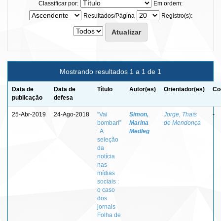
Classificar por:
Em ordem:
Resultados/Página
Registro(s):
Mostrando resultados 1 a 1 de 1
Data de
Data de
Título
Autor(es)
Orientador(es)
Co
publicação
defesa
25-Abr-2019
24-Ago-2018
“Vai
Simon,
Jorge, Thaïs
-
bombar!”
Marina
de Mendonça
: A
Medleg
seleção
da
notícia
nas
mídias
sociais :
o caso
dos
jornais
Folha de