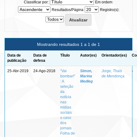
Classificar por:
Em ordem:
Resultados/Página
Registro(s):
Mostrando resultados 1 a 1 de 1
Data de
Data de
Título
Autor(es)
Orientador(es)
Co
publicação
defesa
25-Abr-2019
24-Ago-2018
“Vai
Simon,
Jorge, Thaïs
-
bombar!”
Marina
de Mendonça
: A
Medleg
seleção
da
notícia
nas
mídias
sociais :
o caso
dos
jornais
Folha de