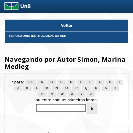
Skip
Voltar
navigation
REPOSITÓRIO INSTITUCIONAL DA UNB
Navegando por Autor Simon, Marina
Medleg
Ir para:
0-9
A
B
C
D
E
F
G
H
I
J
K
L
M
N
O
P
Q
R
S
T
U
V
W
X
Y
Z
ou entre com as primeiras letras: