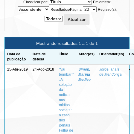
Classificar por:
Em ordem:
Resultados/Página
Registro(s):
Mostrando resultados 1 a 1 de 1
Data de
Data de
Título
Autor(es)
Orientador(es)
Co
publicação
defesa
25-Abr-2019
24-Ago-2018
“Vai
Simon,
Jorge, Thaïs
-
bombar!”
Marina
de Mendonça
: A
Medleg
seleção
da
notícia
nas
mídias
sociais :
o caso
dos
jornais
Folha de