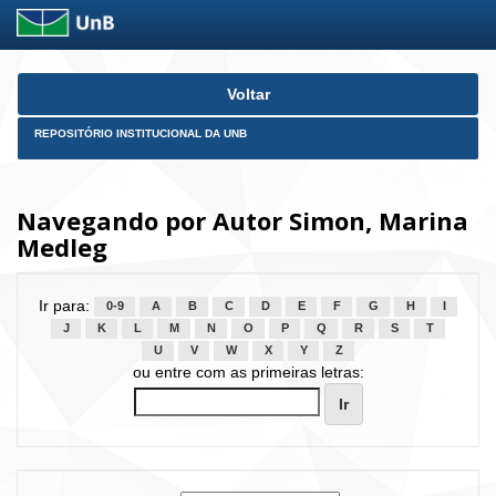
Skip
Voltar
navigation
REPOSITÓRIO INSTITUCIONAL DA UNB
Navegando por Autor Simon, Marina
Medleg
Ir para:
0-9
A
B
C
D
E
F
G
H
I
J
K
L
M
N
O
P
Q
R
S
T
U
V
W
X
Y
Z
ou entre com as primeiras letras: