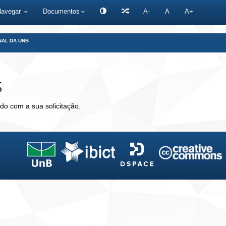
Navegar
Documentos
A-
A
A+
NAL DA UNB
s
do com a sua solicitação.