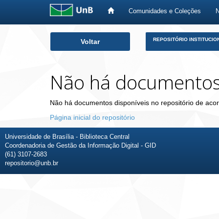
Comunidades e Coleções
Skip
REPOSITÓRIO INSTITUCIO
Voltar
navigation
Não há documento
Não há documentos disponíveis no repositório de acor
Página inicial do repositório
Universidade de Brasília - Biblioteca Central
Coordenadoria de Gestão da Informação Digital - GID
(61) 3107-2683
repositorio@unb.br