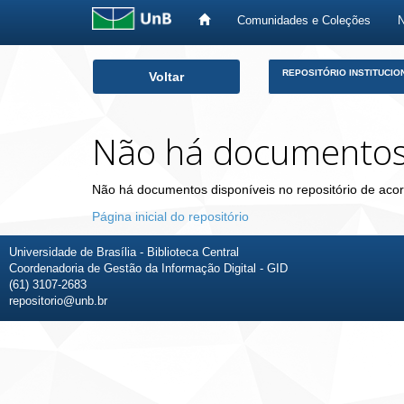
Comunidades e Coleções
Skip
REPOSITÓRIO INSTITUCIO
Voltar
navigation
Não há documento
Não há documentos disponíveis no repositório de acor
Página inicial do repositório
Universidade de Brasília - Biblioteca Central
Coordenadoria de Gestão da Informação Digital - GID
(61) 3107-2683
repositorio@unb.br