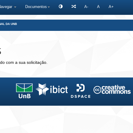
Navegar
Documentos
A-
A
A+
NAL DA UNB
s
do com a sua solicitação.