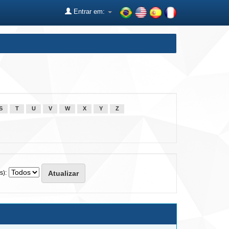
Entrar em:
S
T
U
V
W
X
Y
Z
s):