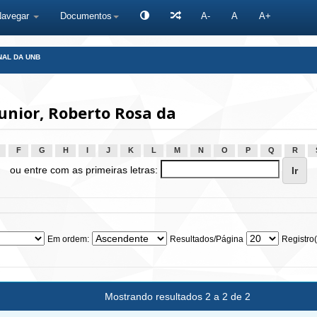
Navegar
Documentos
A-
A
A+
NAL DA UNB
unior, Roberto Rosa da
F
G
H
I
J
K
L
M
N
O
P
Q
R
ou entre com as primeiras letras:
Em ordem:
Resultados/Página
Registro(
Mostrando resultados 2 a 2 de 2