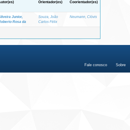
utor(es)
Orientador(es)
Coorientador(es)
ilveira Junior,
Souza, João
Neumann, Clóvis
Roberto Rosa da
Carlos Félix
Fale conosco
Sobre