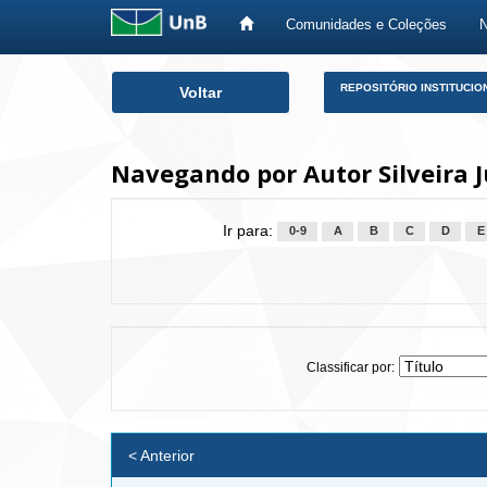
Comunidades e Coleções
Skip
REPOSITÓRIO INSTITUCIO
Voltar
navigation
Navegando por Autor Silveira J
Ir para:
0-9
A
B
C
D
E
Classificar por:
< Anterior