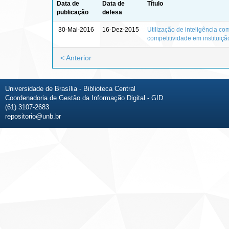
Data de
Data de
Título
publicação
defesa
30-Mai-2016
16-Dez-2015
Utilização de inteligência c
competitividade em instituiç
< Anterior
Universidade de Brasília - Biblioteca Central
Coordenadoria de Gestão da Informação Digital - GID
(61) 3107-2683
repositorio@unb.br