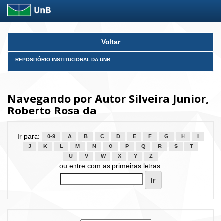
Skip
Voltar
navigation
REPOSITÓRIO INSTITUCIONAL DA UNB
Navegando por Autor Silveira Junior,
Roberto Rosa da
Ir para:
0-9
A
B
C
D
E
F
G
H
I
J
K
L
M
N
O
P
Q
R
S
T
U
V
W
X
Y
Z
ou entre com as primeiras letras: