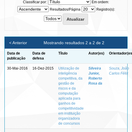
Classificar por:
Em ordem:
Resultados/Página
Registro(s):
< Anterior
Mostrando resultados 2 a 2 de 2
Data de
Data de
Título
Autor(es)
Orientador(es
publicação
defesa
30-Mai-2016
16-Dez-2015
Utilização de
Silveira
Souza, João
inteligência
Junior,
Carlos Félix
competitiva, da
Roberto
gestão de
Rosa da
riscos e da
computação
aplicada para
ganhos de
competitividade
em instituição
organizadora
de concursos