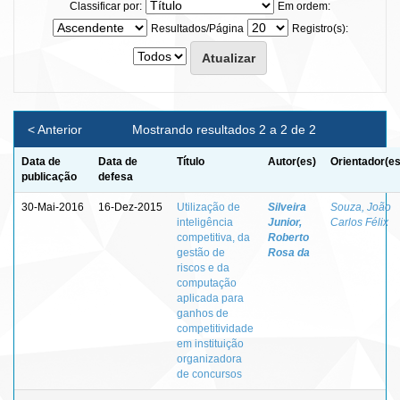
Classificar por:
Em ordem:
Resultados/Página
Registro(s):
< Anterior
Mostrando resultados 2 a 2 de 2
Data de
Data de
Título
Autor(es)
Orientador(es
publicação
defesa
30-Mai-2016
16-Dez-2015
Utilização de
Silveira
Souza, João
inteligência
Junior,
Carlos Félix
competitiva, da
Roberto
gestão de
Rosa da
riscos e da
computação
aplicada para
ganhos de
competitividade
em instituição
organizadora
de concursos