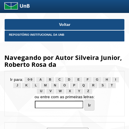
Skip
Voltar
navigation
REPOSITÓRIO INSTITUCIONAL DA UNB
Navegando por Autor Silveira Junior,
Roberto Rosa da
Ir para:
0-9
A
B
C
D
E
F
G
H
I
J
K
L
M
N
O
P
Q
R
S
T
U
V
W
X
Y
Z
ou entre com as primeiras letras: