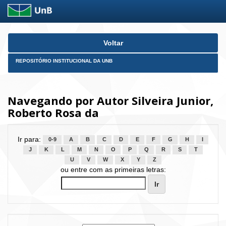
Skip
Voltar
navigation
REPOSITÓRIO INSTITUCIONAL DA UNB
Navegando por Autor Silveira Junior,
Roberto Rosa da
Ir para:
0-9
A
B
C
D
E
F
G
H
I
J
K
L
M
N
O
P
Q
R
S
T
U
V
W
X
Y
Z
ou entre com as primeiras letras: