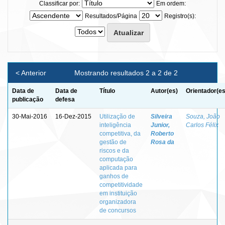
Classificar por:
Em ordem:
Resultados/Página
Registro(s):
< Anterior
Mostrando resultados 2 a 2 de 2
Data de
Data de
Título
Autor(es)
Orientador(es
publicação
defesa
30-Mai-2016
16-Dez-2015
Utilização de
Silveira
Souza, João
inteligência
Junior,
Carlos Félix
competitiva, da
Roberto
gestão de
Rosa da
riscos e da
computação
aplicada para
ganhos de
competitividade
em instituição
organizadora
de concursos