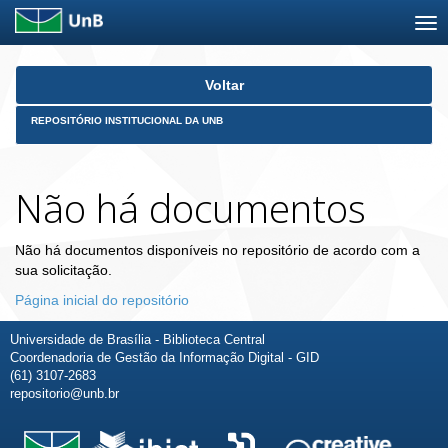
Skip
Voltar
navigation
REPOSITÓRIO INSTITUCIONAL DA UNB
Não há documentos
Não há documentos disponíveis no repositório de acordo com a
sua solicitação.
Página inicial do repositório
Universidade de Brasília - Biblioteca Central
Coordenadoria de Gestão da Informação Digital - GID
(61) 3107-2683
repositorio@unb.br