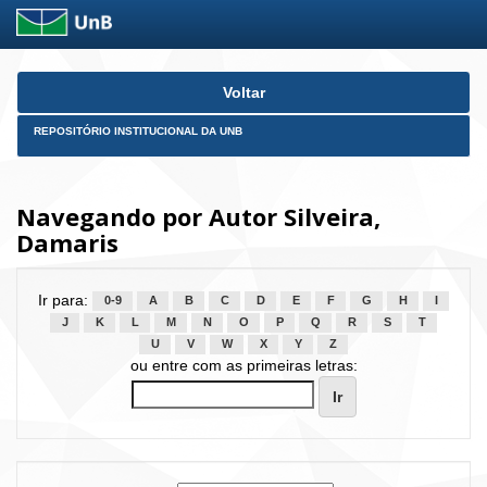
Skip
Voltar
navigation
REPOSITÓRIO INSTITUCIONAL DA UNB
Navegando por Autor Silveira,
Damaris
Ir para:
0-9
A
B
C
D
E
F
G
H
I
J
K
L
M
N
O
P
Q
R
S
T
U
V
W
X
Y
Z
ou entre com as primeiras letras: