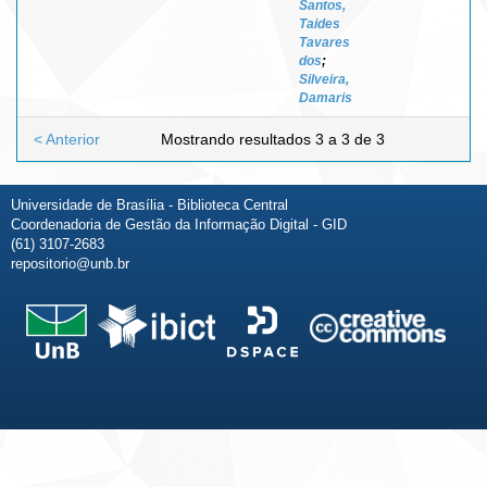
Santos,
Taides
Tavares
dos
;
Silveira,
Damaris
< Anterior
Mostrando resultados 3 a 3 de 3
Universidade de Brasília - Biblioteca Central
Coordenadoria de Gestão da Informação Digital - GID
(61) 3107-2683
repositorio@unb.br
Fale conosco