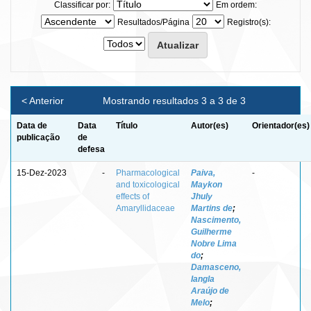
Classificar por:
Em ordem:
Resultados/Página
Registro(s):
< Anterior
Mostrando resultados 3 a 3 de 3
Data de
Data
Título
Autor(es)
Orientador(es)
publicação
de
defesa
15-Dez-2023
-
Pharmacological
Paiva,
-
and toxicological
Maykon
effects of
Jhuly
Amaryllidaceae
Martins de
;
Nascimento,
Guilherme
Nobre Lima
do
;
Damasceno,
Iangla
Araújo de
Melo
;