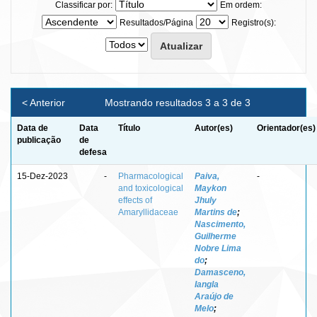
Classificar por:
Em ordem:
Resultados/Página
Registro(s):
< Anterior
Mostrando resultados 3 a 3 de 3
Data de
Data
Título
Autor(es)
Orientador(es)
publicação
de
defesa
15-Dez-2023
-
Pharmacological
Paiva,
-
and toxicological
Maykon
effects of
Jhuly
Amaryllidaceae
Martins de
;
Nascimento,
Guilherme
Nobre Lima
do
;
Damasceno,
Iangla
Araújo de
Melo
;