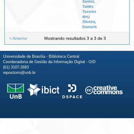
Santos,
Taides
Tavares
dos
;
Silveira,
Damaris
< Anterior
Mostrando resultados 3 a 3 de 3
Universidade de Brasília - Biblioteca Central
Coordenadoria de Gestão da Informação Digital - GID
(61) 3107-2683
repositorio@unb.br
Fale conosco