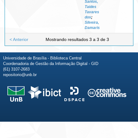
Santos,
Taides
Tavares
dos
;
Silveira,
Damaris
< Anterior
Mostrando resultados 3 a 3 de 3
Universidade de Brasília - Biblioteca Central
Coordenadoria de Gestão da Informação Digital - GID
(61) 3107-2683
repositorio@unb.br
Fale conosco