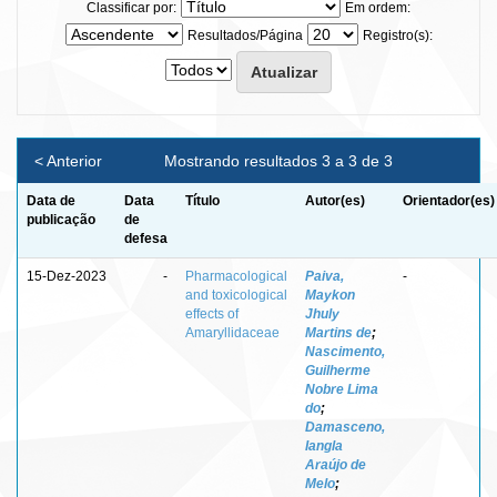
Classificar por:
Em ordem:
Resultados/Página
Registro(s):
< Anterior
Mostrando resultados 3 a 3 de 3
Data de
Data
Título
Autor(es)
Orientador(es)
publicação
de
defesa
15-Dez-2023
-
Pharmacological
Paiva,
-
and toxicological
Maykon
effects of
Jhuly
Amaryllidaceae
Martins de
;
Nascimento,
Guilherme
Nobre Lima
do
;
Damasceno,
Iangla
Araújo de
Melo
;