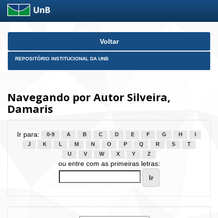
Skip
Voltar
navigation
REPOSITÓRIO INSTITUCIONAL DA UNB
Navegando por Autor Silveira,
Damaris
Ir para:
0-9
A
B
C
D
E
F
G
H
I
J
K
L
M
N
O
P
Q
R
S
T
U
V
W
X
Y
Z
ou entre com as primeiras letras: