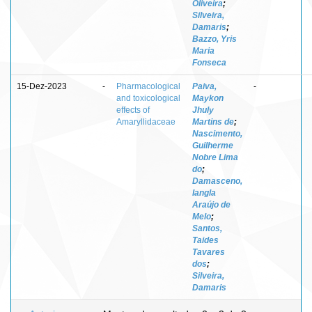
Oliveira
;
Silveira,
Damaris
;
Bazzo, Yris
Maria
Fonseca
15-Dez-2023
-
Pharmacological
Paiva,
-
and toxicological
Maykon
effects of
Jhuly
Amaryllidaceae
Martins de
;
Nascimento,
Guilherme
Nobre Lima
do
;
Damasceno,
Iangla
Araújo de
Melo
;
Santos,
Taides
Tavares
dos
;
Silveira,
Damaris