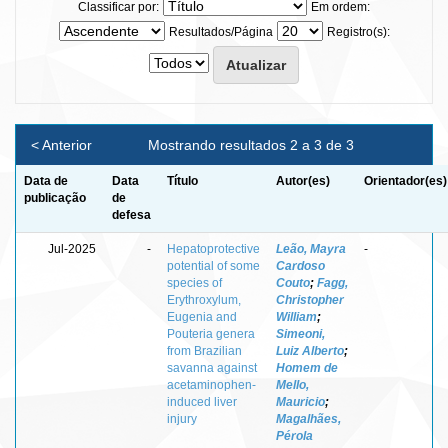
Classificar por:
Em ordem:
Resultados/Página
Registro(s):
< Anterior
Mostrando resultados 2 a 3 de 3
Data de
Data
Título
Autor(es)
Orientador(es)
publicação
de
defesa
Jul-2025
-
Hepatoprotective
Leão, Mayra
-
potential of some
Cardoso
species of
Couto
;
Fagg,
Erythroxylum,
Christopher
Eugenia and
William
;
Pouteria genera
Simeoni,
from Brazilian
Luiz Alberto
;
savanna against
Homem de
acetaminophen-
Mello,
induced liver
Mauricio
;
injury
Magalhães,
Pérola