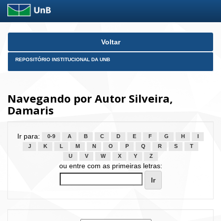
Skip
Voltar
navigation
REPOSITÓRIO INSTITUCIONAL DA UNB
Navegando por Autor Silveira,
Damaris
Ir para:
0-9
A
B
C
D
E
F
G
H
I
J
K
L
M
N
O
P
Q
R
S
T
U
V
W
X
Y
Z
ou entre com as primeiras letras: