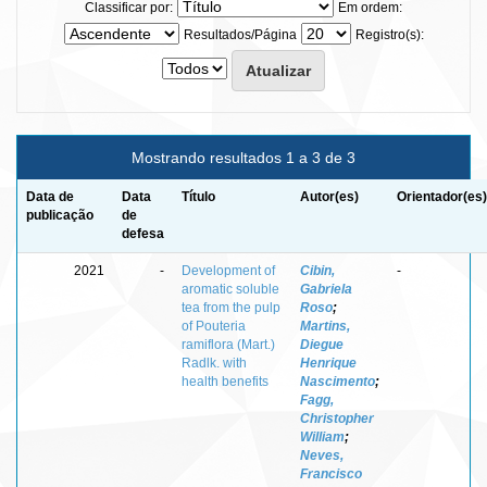
Classificar por:
Em ordem:
Resultados/Página
Registro(s):
Mostrando resultados 1 a 3 de 3
Data de
Data
Título
Autor(es)
Orientador(es)
publicação
de
defesa
2021
-
Development of
Cibin,
-
aromatic soluble
Gabriela
tea from the pulp
Roso
;
of Pouteria
Martins,
ramiflora (Mart.)
Diegue
Radlk. with
Henrique
health benefits
Nascimento
;
Fagg,
Christopher
William
;
Neves,
Francisco