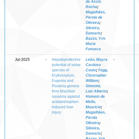
de Assis
Rocha
;
Magalhães,
Perola de
Oliveira
;
Silveira,
Damaris
;
Bazzo, Yris
Maria
Fonseca
Jul-2025
-
Hepatoprotective
Leão, Mayra
-
potential of some
Cardoso
species of
Couto
;
Fagg,
Erythroxylum,
Christopher
Eugenia and
William
;
Pouteria genera
Simeoni,
from Brazilian
Luiz Alberto
;
savanna against
Homem de
acetaminophen-
Mello,
induced liver
Mauricio
;
injury
Magalhães,
Pérola
Oliveira
;
Silveira,
Damaris
;
Bazzo, Yris