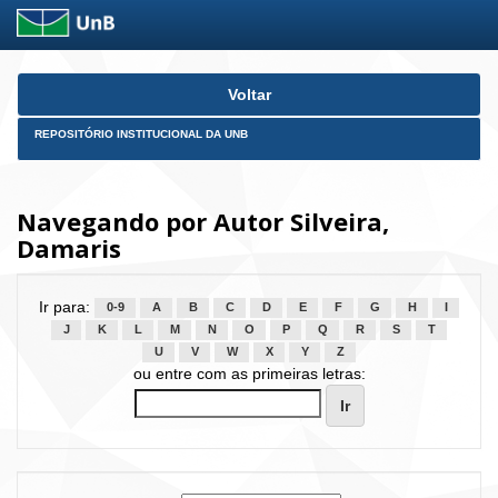
Skip
Voltar
navigation
REPOSITÓRIO INSTITUCIONAL DA UNB
Navegando por Autor Silveira,
Damaris
Ir para:
0-9
A
B
C
D
E
F
G
H
I
J
K
L
M
N
O
P
Q
R
S
T
U
V
W
X
Y
Z
ou entre com as primeiras letras: