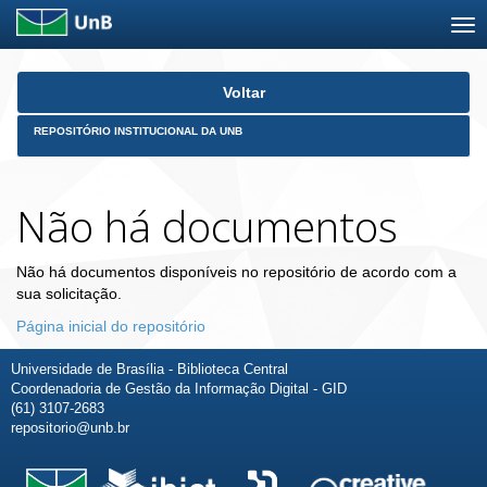
Skip
Voltar
navigation
REPOSITÓRIO INSTITUCIONAL DA UNB
Não há documentos
Não há documentos disponíveis no repositório de acordo com a
sua solicitação.
Página inicial do repositório
Universidade de Brasília - Biblioteca Central
Coordenadoria de Gestão da Informação Digital - GID
(61) 3107-2683
repositorio@unb.br