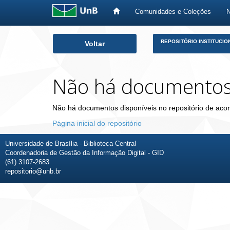
Comunidades e Coleções
Skip
REPOSITÓRIO INSTITUCIO
Voltar
navigation
Não há documento
Não há documentos disponíveis no repositório de acor
Página inicial do repositório
Universidade de Brasília - Biblioteca Central
Coordenadoria de Gestão da Informação Digital - GID
(61) 3107-2683
repositorio@unb.br