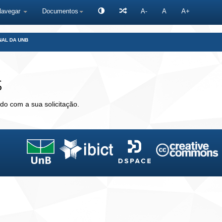
Navegar
Documentos
A-
A
A+
NAL DA UNB
s
do com a sua solicitação.