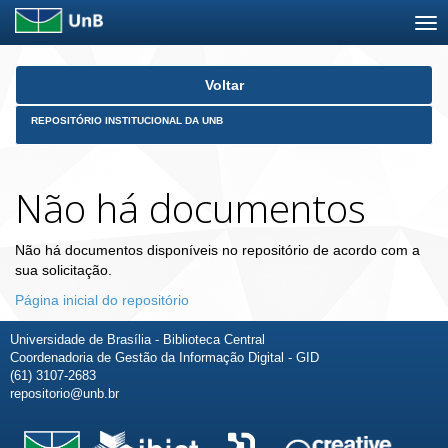
Skip
Voltar
navigation
REPOSITÓRIO INSTITUCIONAL DA UNB
Não há documentos
Não há documentos disponíveis no repositório de acordo com a
sua solicitação.
Página inicial do repositório
Universidade de Brasília - Biblioteca Central
Coordenadoria de Gestão da Informação Digital - GID
(61) 3107-2683
repositorio@unb.br