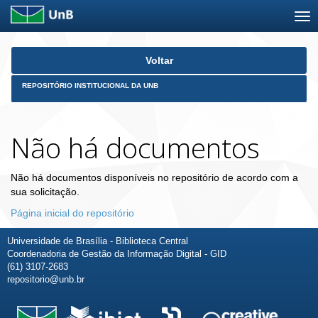
Skip
Voltar
navigation
REPOSITÓRIO INSTITUCIONAL DA UNB
Não há documentos
Não há documentos disponíveis no repositório de acordo com a
sua solicitação.
Página inicial do repositório
Universidade de Brasília - Biblioteca Central
Coordenadoria de Gestão da Informação Digital - GID
(61) 3107-2683
repositorio@unb.br