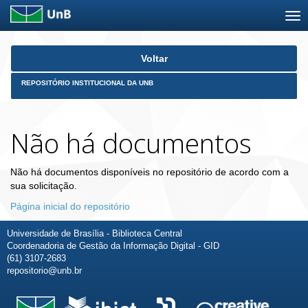
Skip
Voltar
navigation
REPOSITÓRIO INSTITUCIONAL DA UNB
Não há documentos
Não há documentos disponíveis no repositório de acordo com a
sua solicitação.
Página inicial do repositório
Universidade de Brasília - Biblioteca Central
Coordenadoria de Gestão da Informação Digital - GID
(61) 3107-2683
repositorio@unb.br