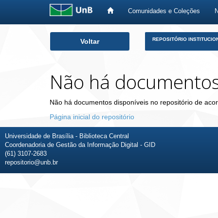
Comunidades e Coleções
Skip
REPOSITÓRIO INSTITUCIO
Voltar
navigation
Não há documento
Não há documentos disponíveis no repositório de acor
Página inicial do repositório
Universidade de Brasília - Biblioteca Central
Coordenadoria de Gestão da Informação Digital - GID
(61) 3107-2683
repositorio@unb.br