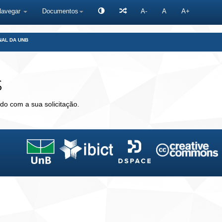
Navegar
Documentos
A-
A
A+
NAL DA UNB
s
do com a sua solicitação.