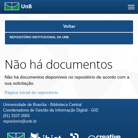
Skip
Voltar
navigation
REPOSITÓRIO INSTITUCIONAL DA UNB
Não há documentos
Não há documentos disponíveis no repositório de acordo com a
sua solicitação.
Página inicial do repositório
Universidade de Brasília - Biblioteca Central
Coordenadoria de Gestão da Informação Digital - GID
(61) 3107-2683
repositorio@unb.br