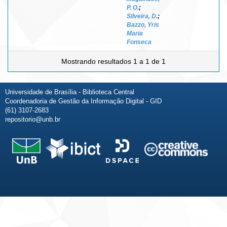
P. O.
;
Silveira, D.
;
Bazzo, Yris
Maria
Fonseca
Mostrando resultados 1 a 1 de 1
Universidade de Brasília - Biblioteca Central
Coordenadoria de Gestão da Informação Digital - GID
(61) 3107-2683
repositorio@unb.br
Fale conosco