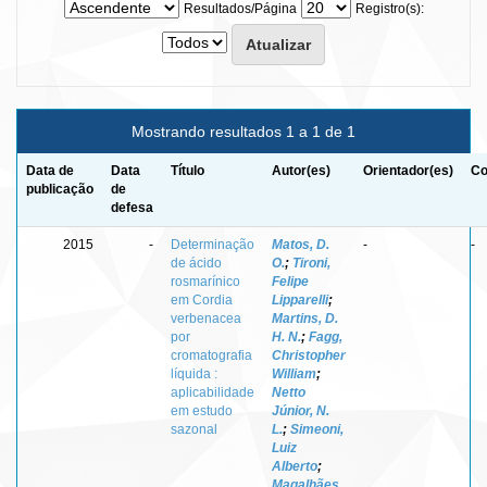
Resultados/Página
Registro(s):
Mostrando resultados 1 a 1 de 1
Data de
Data
Título
Autor(es)
Orientador(es)
Co
publicação
de
defesa
2015
-
Determinação
Matos, D.
-
-
de ácido
O.
;
Tironi,
rosmarínico
Felipe
em Cordia
Lipparelli
;
verbenacea
Martins, D.
por
H. N.
;
Fagg,
cromatografia
Christopher
líquida :
William
;
aplicabilidade
Netto
em estudo
Júnior, N.
sazonal
L.
;
Simeoni,
Luiz
Alberto
;
Magalhães,