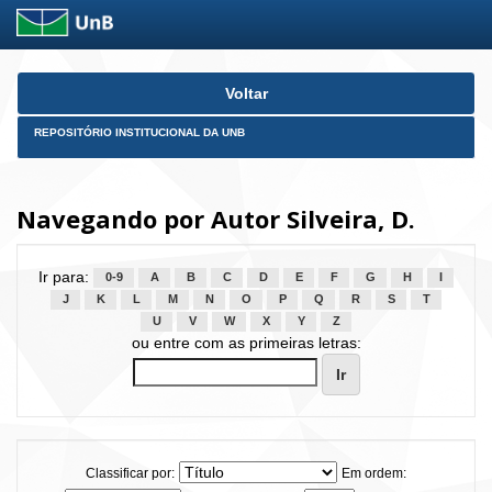
Skip
Voltar
navigation
REPOSITÓRIO INSTITUCIONAL DA UNB
Navegando por Autor Silveira, D.
Ir para:
0-9
A
B
C
D
E
F
G
H
I
J
K
L
M
N
O
P
Q
R
S
T
U
V
W
X
Y
Z
ou entre com as primeiras letras:
Classificar por:
Em ordem: