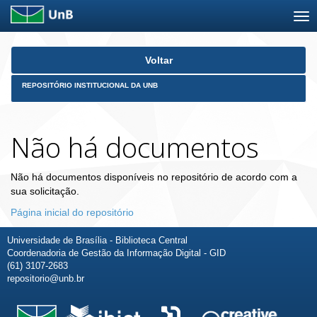
Skip
Voltar
navigation
REPOSITÓRIO INSTITUCIONAL DA UNB
Não há documentos
Não há documentos disponíveis no repositório de acordo com a
sua solicitação.
Página inicial do repositório
Universidade de Brasília - Biblioteca Central
Coordenadoria de Gestão da Informação Digital - GID
(61) 3107-2683
repositorio@unb.br