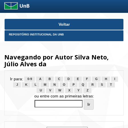
Skip
Voltar
navigation
REPOSITÓRIO INSTITUCIONAL DA UNB
Navegando por Autor Silva Neto,
Júlio Alves da
Ir para:
0-9
A
B
C
D
E
F
G
H
I
J
K
L
M
N
O
P
Q
R
S
T
U
V
W
X
Y
Z
ou entre com as primeiras letras: