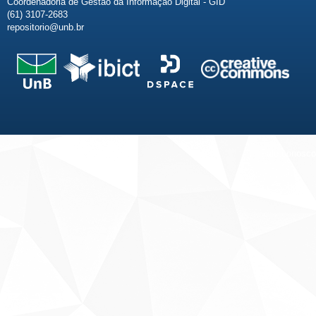
Coordenadoria de Gestão da Informação Digital - GID
(61) 3107-2683
repositorio@unb.br
Fale conosco
Sobre