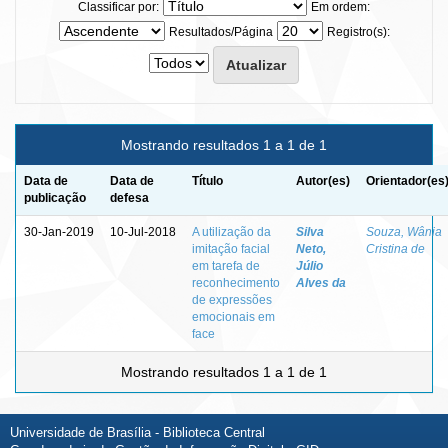
Classificar por:
Em ordem:
Resultados/Página
Registro(s):
Mostrando resultados 1 a 1 de 1
Data de
Data de
Título
Autor(es)
Orientador(es
publicação
defesa
30-Jan-2019
10-Jul-2018
A utilização da
Silva
Souza, Wânia
imitação facial
Neto,
Cristina de
em tarefa de
Júlio
reconhecimento
Alves da
de expressões
emocionais em
face
Mostrando resultados 1 a 1 de 1
Universidade de Brasília - Biblioteca Central