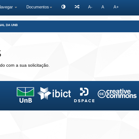
Navegar
Documentos
A-
A
A+
NAL DA UNB
s
do com a sua solicitação.