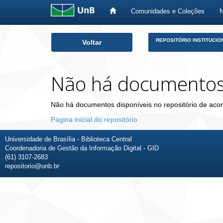
Comunidades e Coleções
Skip
REPOSITÓRIO INSTITUCIO
Voltar
navigation
Não há documento
Não há documentos disponíveis no repositório de acor
Página inicial do repositório
Universidade de Brasília - Biblioteca Central
Coordenadoria de Gestão da Informação Digital - GID
(61) 3107-2683
repositorio@unb.br