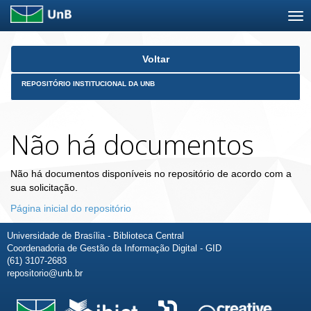
Skip
Voltar
navigation
REPOSITÓRIO INSTITUCIONAL DA UNB
Não há documentos
Não há documentos disponíveis no repositório de acordo com a
sua solicitação.
Página inicial do repositório
Universidade de Brasília - Biblioteca Central
Coordenadoria de Gestão da Informação Digital - GID
(61) 3107-2683
repositorio@unb.br