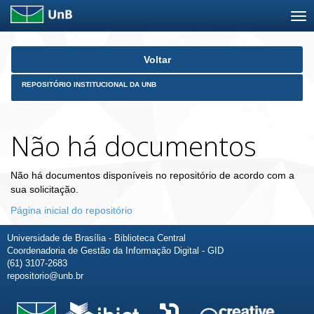
Skip
Voltar
navigation
REPOSITÓRIO INSTITUCIONAL DA UNB
Não há documentos
Não há documentos disponíveis no repositório de acordo com a
sua solicitação.
Página inicial do repositório
Universidade de Brasília - Biblioteca Central
Coordenadoria de Gestão da Informação Digital - GID
(61) 3107-2683
repositorio@unb.br