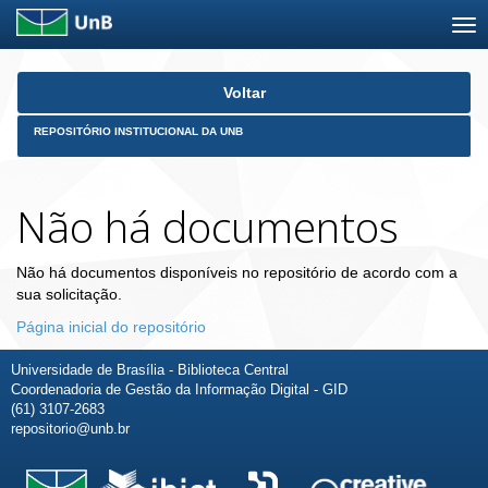
Skip
Voltar
navigation
REPOSITÓRIO INSTITUCIONAL DA UNB
Não há documentos
Não há documentos disponíveis no repositório de acordo com a
sua solicitação.
Página inicial do repositório
Universidade de Brasília - Biblioteca Central
Coordenadoria de Gestão da Informação Digital - GID
(61) 3107-2683
repositorio@unb.br