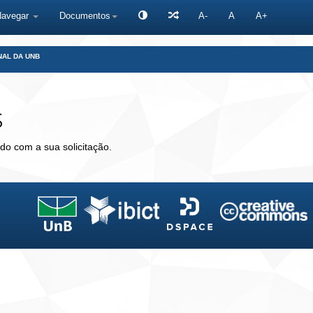
Navegar
Documentos
A-
A
A+
NAL DA UNB
s
do com a sua solicitação.