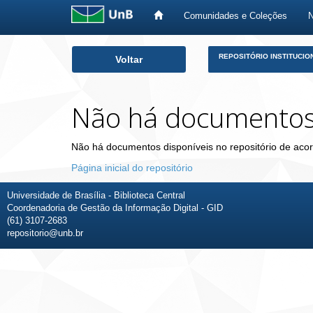
Comunidades e Coleções
Skip
REPOSITÓRIO INSTITUCIO
Voltar
navigation
Não há documento
Não há documentos disponíveis no repositório de acor
Página inicial do repositório
Universidade de Brasília - Biblioteca Central
Coordenadoria de Gestão da Informação Digital - GID
(61) 3107-2683
repositorio@unb.br