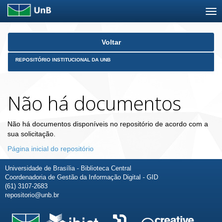
Skip
Voltar
navigation
REPOSITÓRIO INSTITUCIONAL DA UNB
Não há documentos
Não há documentos disponíveis no repositório de acordo com a
sua solicitação.
Página inicial do repositório
Universidade de Brasília - Biblioteca Central
Coordenadoria de Gestão da Informação Digital - GID
(61) 3107-2683
repositorio@unb.br