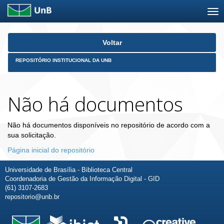
Skip
Voltar
navigation
REPOSITÓRIO INSTITUCIONAL DA UNB
Não há documentos
Não há documentos disponíveis no repositório de acordo com a
sua solicitação.
Página inicial do repositório
Universidade de Brasília - Biblioteca Central
Coordenadoria de Gestão da Informação Digital - GID
(61) 3107-2683
repositorio@unb.br