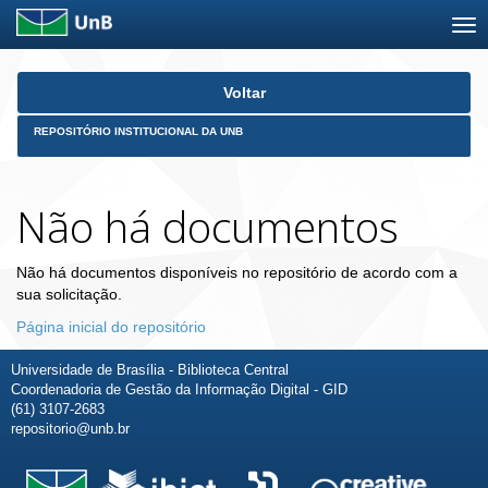
Skip
Voltar
navigation
REPOSITÓRIO INSTITUCIONAL DA UNB
Não há documentos
Não há documentos disponíveis no repositório de acordo com a
sua solicitação.
Página inicial do repositório
Universidade de Brasília - Biblioteca Central
Coordenadoria de Gestão da Informação Digital - GID
(61) 3107-2683
repositorio@unb.br