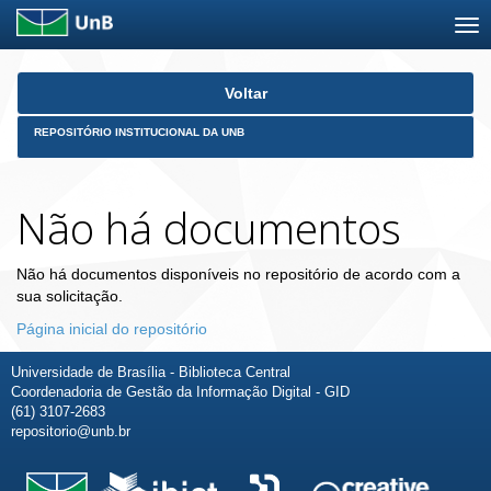
Skip
Voltar
navigation
REPOSITÓRIO INSTITUCIONAL DA UNB
Não há documentos
Não há documentos disponíveis no repositório de acordo com a
sua solicitação.
Página inicial do repositório
Universidade de Brasília - Biblioteca Central
Coordenadoria de Gestão da Informação Digital - GID
(61) 3107-2683
repositorio@unb.br