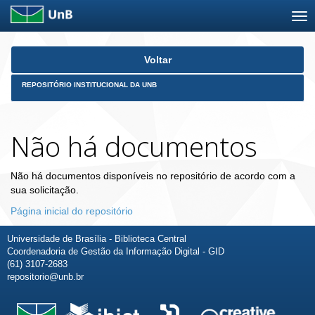
Skip
Voltar
navigation
REPOSITÓRIO INSTITUCIONAL DA UNB
Não há documentos
Não há documentos disponíveis no repositório de acordo com a
sua solicitação.
Página inicial do repositório
Universidade de Brasília - Biblioteca Central
Coordenadoria de Gestão da Informação Digital - GID
(61) 3107-2683
repositorio@unb.br