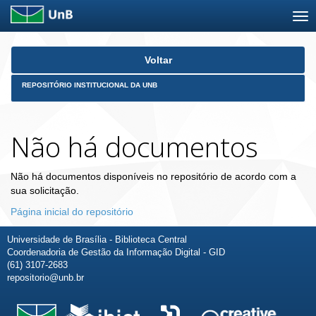
Skip
Voltar
navigation
REPOSITÓRIO INSTITUCIONAL DA UNB
Não há documentos
Não há documentos disponíveis no repositório de acordo com a
sua solicitação.
Página inicial do repositório
Universidade de Brasília - Biblioteca Central
Coordenadoria de Gestão da Informação Digital - GID
(61) 3107-2683
repositorio@unb.br