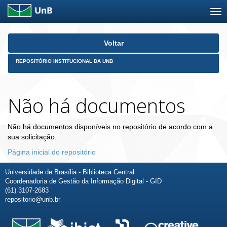
Skip
Voltar
navigation
REPOSITÓRIO INSTITUCIONAL DA UNB
Não há documentos
Não há documentos disponíveis no repositório de acordo com a
sua solicitação.
Página inicial do repositório
Universidade de Brasília - Biblioteca Central
Coordenadoria de Gestão da Informação Digital - GID
(61) 3107-2683
repositorio@unb.br