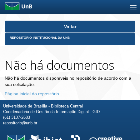
Skip
Voltar
navigation
REPOSITÓRIO INSTITUCIONAL DA UNB
Não há documentos
Não há documentos disponíveis no repositório de acordo com a
sua solicitação.
Página inicial do repositório
Universidade de Brasília - Biblioteca Central
Coordenadoria de Gestão da Informação Digital - GID
(61) 3107-2683
repositorio@unb.br