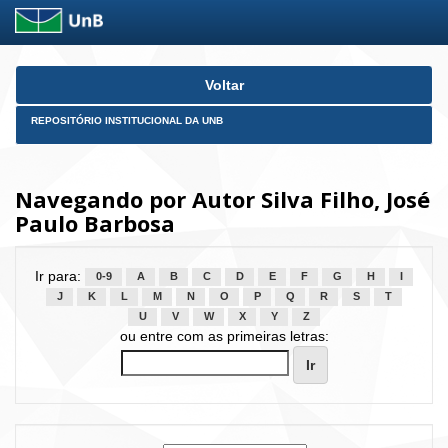
Skip
Voltar
navigation
REPOSITÓRIO INSTITUCIONAL DA UNB
Navegando por Autor Silva Filho, José
Paulo Barbosa
Ir para:
0-9
A
B
C
D
E
F
G
H
I
J
K
L
M
N
O
P
Q
R
S
T
U
V
W
X
Y
Z
ou entre com as primeiras letras: