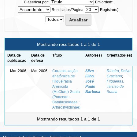
Classificar por:
Em ordem:
Resultados/Página
Registro(s):
Mostrando resultados 1 a 1 de 1
Data de
Data de
Título
Autor(es)
Orientador(es)
publicação
defesa
Mar-2006
Mar-2006
Caracterização
Silva
Ribeiro, Dalva
anatômica de
Filho,
Graciano
;
Filgueirasia
José
Filgueiras,
Arenicola
Paulo
Tarciso de
(McClure) Guala
Barbosa
Sousa
(Poaceae :
Bambusoideae :
Arthrostylidiinae)
Mostrando resultados 1 a 1 de 1