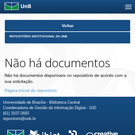
Skip
Voltar
navigation
REPOSITÓRIO INSTITUCIONAL DA UNB
Não há documentos
Não há documentos disponíveis no repositório de acordo com a
sua solicitação.
Página inicial do repositório
Universidade de Brasília - Biblioteca Central
Coordenadoria de Gestão da Informação Digital - GID
(61) 3107-2683
repositorio@unb.br