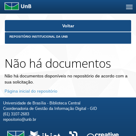
Skip
Voltar
navigation
REPOSITÓRIO INSTITUCIONAL DA UNB
Não há documentos
Não há documentos disponíveis no repositório de acordo com a
sua solicitação.
Página inicial do repositório
Universidade de Brasília - Biblioteca Central
Coordenadoria de Gestão da Informação Digital - GID
(61) 3107-2683
repositorio@unb.br