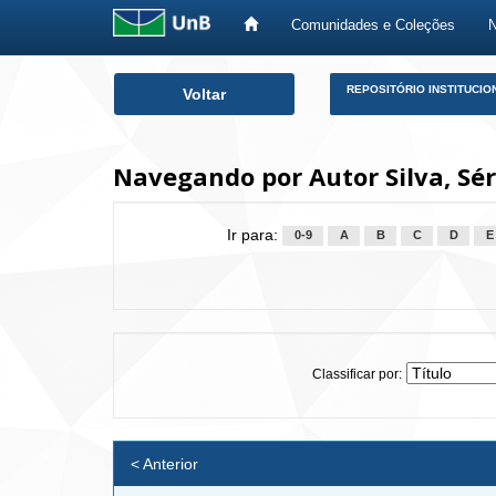
Comunidades e Coleções
Skip
REPOSITÓRIO INSTITUCIO
Voltar
navigation
Navegando por Autor Silva, Sér
Ir para:
0-9
A
B
C
D
E
Classificar por:
< Anterior