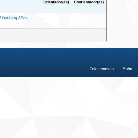
Orientador(es)
Coorientador(es)
 Yukihiro
;
Silva,
-
-
Fale conosco
Sobre