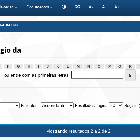
Navegar
Documentos
A-
A
A+
NAL DA UNB
gio da
F
G
H
I
J
K
L
M
N
O
P
Q
R
ou entre com as primeiras letras:
Em ordem:
Resultados/Página
Registro(
Mostrando resultados 2 a 2 de 2