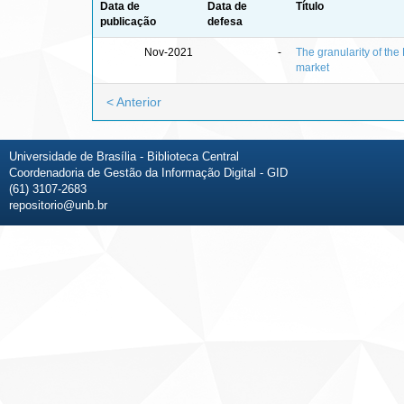
Data de
Data de
Título
publicação
defesa
Nov-2021
-
The granularity of the
market
< Anterior
Universidade de Brasília - Biblioteca Central
Coordenadoria de Gestão da Informação Digital - GID
(61) 3107-2683
repositorio@unb.br