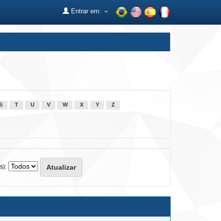
Entrar em:
S
T
U
V
W
X
Y
Z
s):