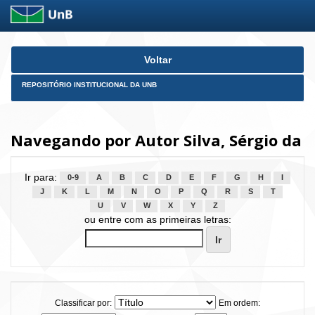
Skip
Voltar
navigation
REPOSITÓRIO INSTITUCIONAL DA UNB
Navegando por Autor Silva, Sérgio da
Ir para:
0-9
A
B
C
D
E
F
G
H
I
J
K
L
M
N
O
P
Q
R
S
T
U
V
W
X
Y
Z
ou entre com as primeiras letras:
Classificar por:
Em ordem: