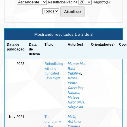
Resultados/Página
Registro(s):
Mostrando resultados 1 a 2 de 2
Data de
Data
Título
Autor(es)
Orientador(es)
Coor
publicação
de
defesa
2023
-
Retrodicting
Matsushita,
-
-
with the
Raul
truncated
Yukihiro
;
Lévy flight
Brom,
Pedro
Carvalho
;
Nagata,
Mateus
Hiro
;
Silva,
Sérgio da
Nov-2021
-
The
Maia,
-
-
granularity
Adriano
;
of the
Oliveira,