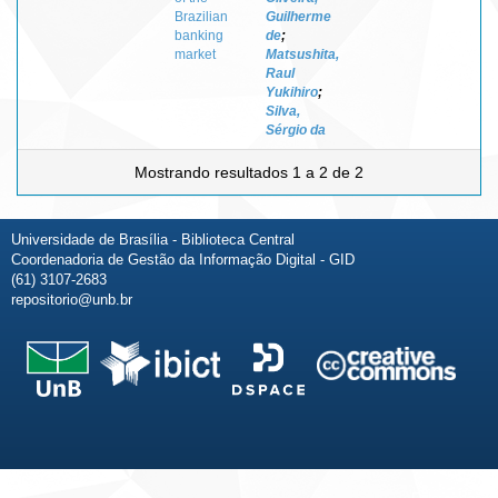
Brazilian
Guilherme
banking
de
;
market
Matsushita,
Raul
Yukihiro
;
Silva,
Sérgio da
Mostrando resultados 1 a 2 de 2
Universidade de Brasília - Biblioteca Central
Coordenadoria de Gestão da Informação Digital - GID
(61) 3107-2683
repositorio@unb.br