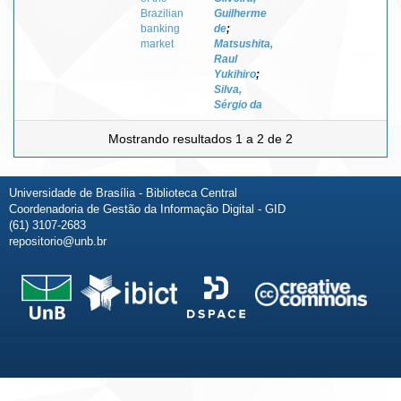
Brazilian
Guilherme
banking
de
;
market
Matsushita,
Raul
Yukihiro
;
Silva,
Sérgio da
Mostrando resultados 1 a 2 de 2
Universidade de Brasília - Biblioteca Central
Coordenadoria de Gestão da Informação Digital - GID
(61) 3107-2683
repositorio@unb.br