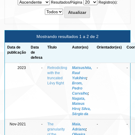
Resultados/Página
Registro(s):
Mostrando resultados 1 a 2 de 2
Data de
Data
Título
Autor(es)
Orientador(es)
Coor
publicação
de
defesa
2023
-
Retrodicting
Matsushita,
-
-
with the
Raul
truncated
Yukihiro
;
Lévy flight
Brom,
Pedro
Carvalho
;
Nagata,
Mateus
Hiro
;
Silva,
Sérgio da
Nov-2021
-
The
Maia,
-
-
granularity
Adriano
;
of the
Oliveira,