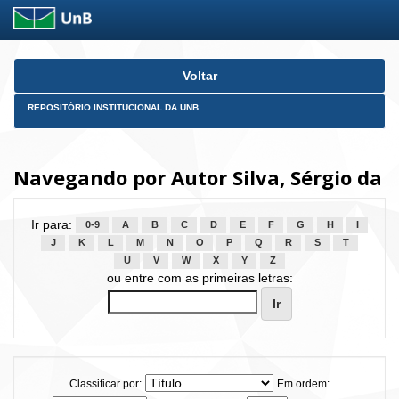
Skip
Voltar
navigation
REPOSITÓRIO INSTITUCIONAL DA UNB
Navegando por Autor Silva, Sérgio da
Ir para:
0-9
A
B
C
D
E
F
G
H
I
J
K
L
M
N
O
P
Q
R
S
T
U
V
W
X
Y
Z
ou entre com as primeiras letras:
Classificar por:
Em ordem: