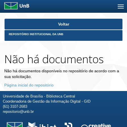
Skip
Voltar
navigation
REPOSITÓRIO INSTITUCIONAL DA UNB
Não há documentos
Não há documentos disponíveis no repositório de acordo com a
sua solicitação.
Página inicial do repositório
Universidade de Brasília - Biblioteca Central
Coordenadoria de Gestão da Informação Digital - GID
(61) 3107-2683
repositorio@unb.br