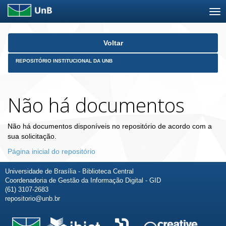
Skip
Voltar
navigation
REPOSITÓRIO INSTITUCIONAL DA UNB
Não há documentos
Não há documentos disponíveis no repositório de acordo com a
sua solicitação.
Página inicial do repositório
Universidade de Brasília - Biblioteca Central
Coordenadoria de Gestão da Informação Digital - GID
(61) 3107-2683
repositorio@unb.br