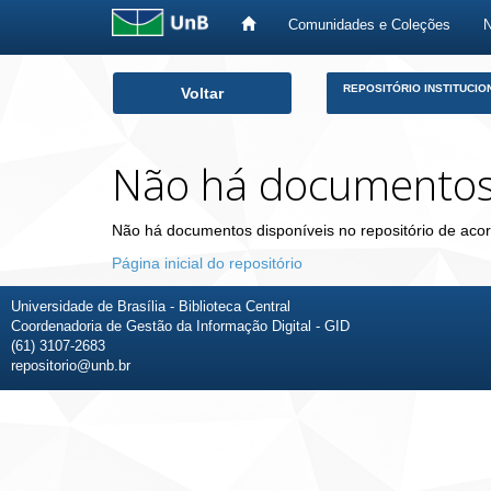
Comunidades e Coleções
Skip
REPOSITÓRIO INSTITUCIO
Voltar
navigation
Não há documento
Não há documentos disponíveis no repositório de acor
Página inicial do repositório
Universidade de Brasília - Biblioteca Central
Coordenadoria de Gestão da Informação Digital - GID
(61) 3107-2683
repositorio@unb.br