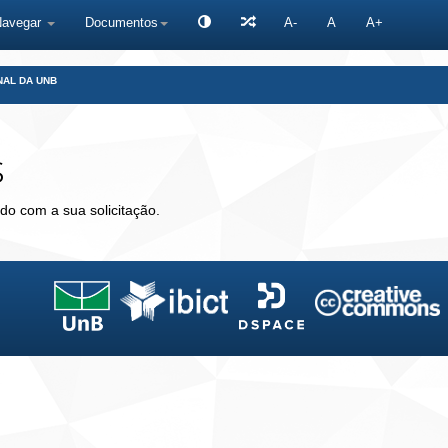
Navegar
Documentos
A-
A
A+
NAL DA UNB
s
do com a sua solicitação.