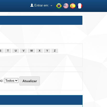
Entrar em:
S
T
U
V
W
X
Y
Z
s):