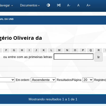
Navegar
Documentos
A-
A
A+
NAL DA UNB
ério Oliveira da
F
G
H
I
J
K
L
M
N
O
P
Q
R
ou entre com as primeiras letras:
Em ordem:
Resultados/Página
Registro(
Mostrando resultados 1 a 1 de 1