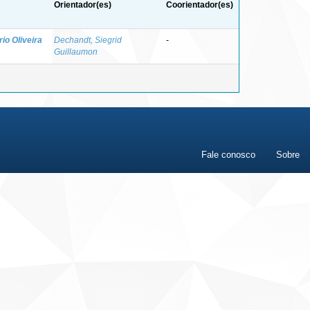
Orientador(es)
Coorientador(es)
rio Oliveira
Dechandt, Siegrid
-
Guillaumon
Fale conosco
Sobre