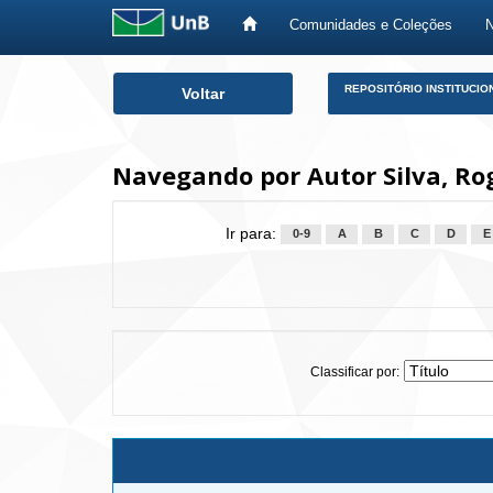
Comunidades e Coleções
Skip
REPOSITÓRIO INSTITUCIO
Voltar
navigation
Navegando por Autor Silva, Rog
Ir para:
0-9
A
B
C
D
E
Classificar por: