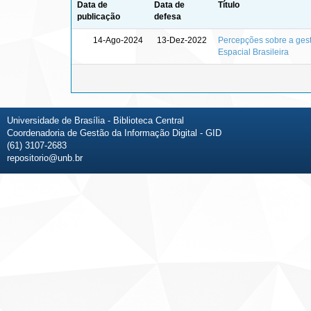
Data de
Data de
Título
publicação
defesa
14-Ago-2024
13-Dez-2022
Percepções sobre a gest
Espacial Brasileira
Universidade de Brasília - Biblioteca Central
Coordenadoria de Gestão da Informação Digital - GID
(61) 3107-2683
repositorio@unb.br