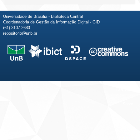
Universidade de Brasília - Biblioteca Central
Coordenadoria de Gestão da Informação Digital - GID
(61) 3107-2683
repositorio@unb.br
Fale conosco
Sobre