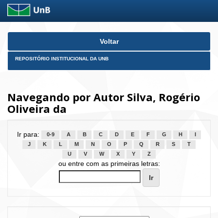
Skip
Voltar
navigation
REPOSITÓRIO INSTITUCIONAL DA UNB
Navegando por Autor Silva, Rogério
Oliveira da
Ir para:
0-9
A
B
C
D
E
F
G
H
I
J
K
L
M
N
O
P
Q
R
S
T
U
V
W
X
Y
Z
ou entre com as primeiras letras: