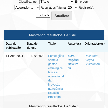
Classificar por:
Em ordem:
Resultados/Página
Registro(s):
Mostrando resultados 1 a 1 de 1
Data de
Data de
Título
Autor(es)
Orientador(es)
publicação
defesa
14-Ago-2024
13-Dez-2022
Percepções
Silva,
Dechandt,
sobre a
Rogério
Siegrid
gestão
Oliveira
Guillaumon
estratégica,
da
tática e
operacional
da
inovação
na Agência
Espacial
Brasileira
Mostrando resultados 1 a 1 de 1