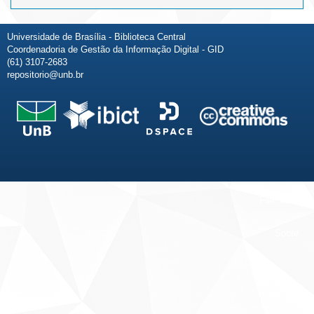
Universidade de Brasília - Biblioteca Central
Coordenadoria de Gestão da Informação Digital - GID
(61) 3107-2683
repositorio@unb.br
Fale conosco
Sobre