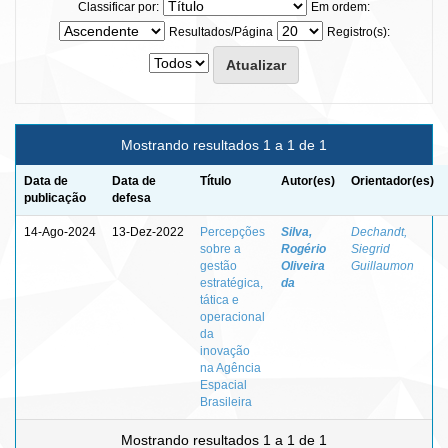
Classificar por:
Em ordem:
Resultados/Página
Registro(s):
Mostrando resultados 1 a 1 de 1
Data de
Data de
Título
Autor(es)
Orientador(es)
publicação
defesa
14-Ago-2024
13-Dez-2022
Percepções
Silva,
Dechandt,
sobre a
Rogério
Siegrid
gestão
Oliveira
Guillaumon
estratégica,
da
tática e
operacional
da
inovação
na Agência
Espacial
Brasileira
Mostrando resultados 1 a 1 de 1