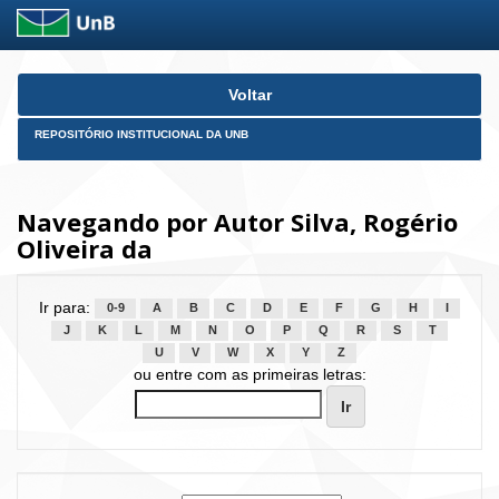
Skip
Voltar
navigation
REPOSITÓRIO INSTITUCIONAL DA UNB
Navegando por Autor Silva, Rogério
Oliveira da
Ir para:
0-9
A
B
C
D
E
F
G
H
I
J
K
L
M
N
O
P
Q
R
S
T
U
V
W
X
Y
Z
ou entre com as primeiras letras: